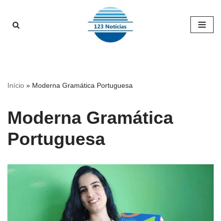
Pular
para
o
conteúdo
Início
»
Moderna Gramática Portuguesa
Moderna Gramática
Portuguesa